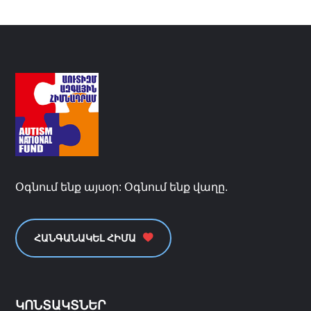
Օգնում ենք այսօր: Օգնում ենք վաղը.
ՀԱՆԳԱՆԱԿԵԼ ՀԻՄԱ
ԿՈՆՏԱԿՏՆԵՐ