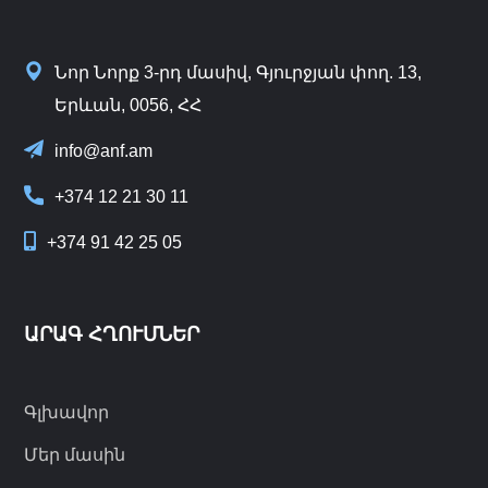
Նոր Նորք 3-րդ մասիվ, Գյուրջյան փող. 13,
Երևան, 0056, ՀՀ
info@anf.am
+374 12 21 30 11
+374 91 42 25 05
ԱՐԱԳ ՀՂՈՒՄՆԵՐ
Գլխավոր
Մեր մասին