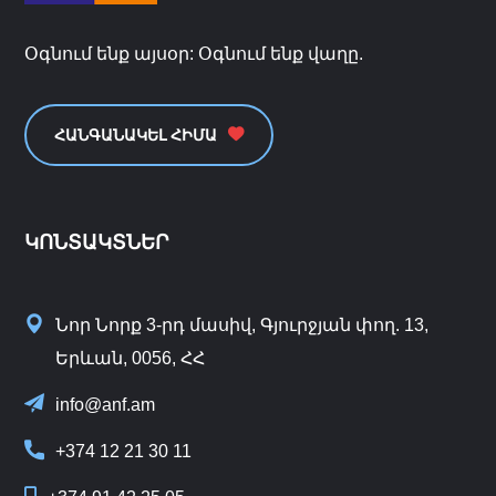
Օգնում ենք այսօր: Օգնում ենք վաղը.
ՀԱՆԳԱՆԱԿԵԼ ՀԻՄԱ
ԿՈՆՏԱԿՏՆԵՐ
Նոր Նորք 3-րդ մասիվ, Գյուրջյան փող. 13,
Երևան, 0056, ՀՀ
info@anf.am
+374 12 21 30 11