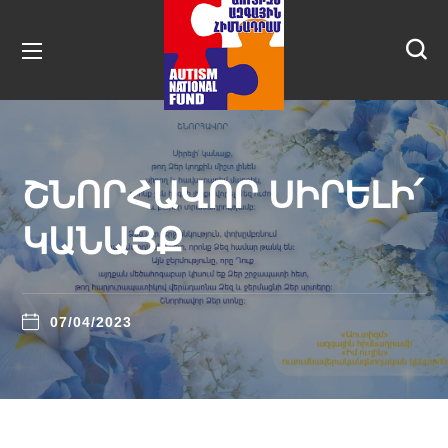
ՇՆՈՐՀԱՎՈՐ ՍԻՐԵԼԻ՛
ԿԱՆԱՅՔ
07/04/2023