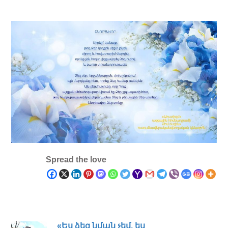
Spread the love
«Ես ձեզ նման չեմ, ես