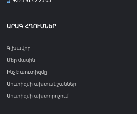
+374 91 42 25 05
ԱՐԱԳ ՀՂՈՒՄՆԵՐ
Գլխավոր
Մեր մասին
Ինչ է աուտիզմը
Աուտիզմի ախտանշաններ
Աուտիզմի ախտորոշում
© 2023 Աուտիզմի Ազգային Հիմնադրամ.
|