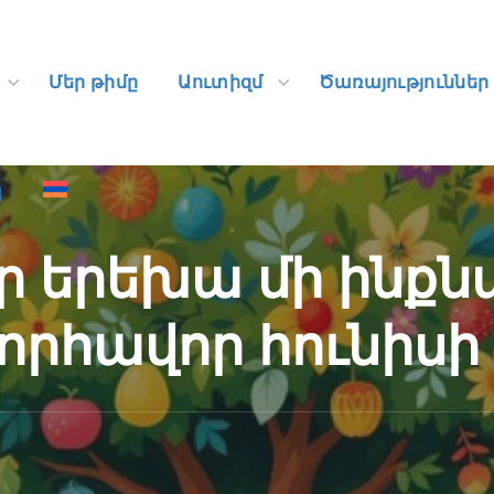
պ
Մեր թիմը
Աուտիզմ
Ծառայություններ
պ
ւր երեխա մի ինք
որհավոր հունիսի 