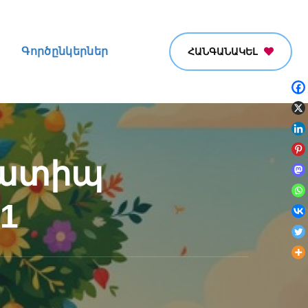
Գործընկերներ
ՀԱՆԳԱՆԱԿԵԼ
նատիպ
1