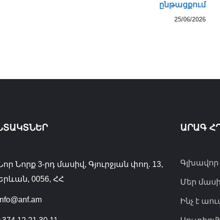
ընթացքում
25/06/2026
ՆՏԱԿՏՆԵՐ
ԱՐԱԳ Հ
Գլխավոր
Նոր Նորք 3-րդ մասիվ, Գյուրջյան փող. 13,
Երևան, 0056, ՀՀ
Մեր մաս
info@anf.am
Ինչ է աո