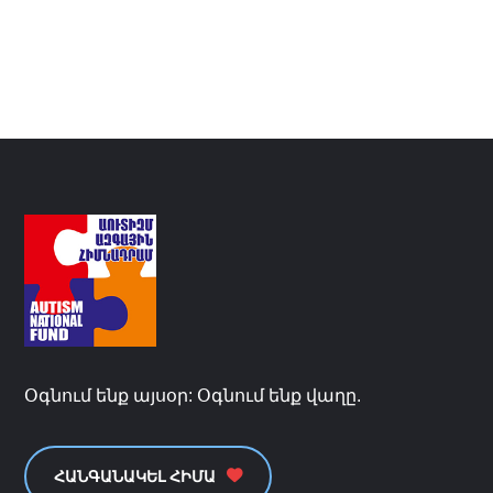
Օգնում ենք այսօր: Օգնում ենք վաղը.
ՀԱՆԳԱՆԱԿԵԼ ՀԻՄԱ