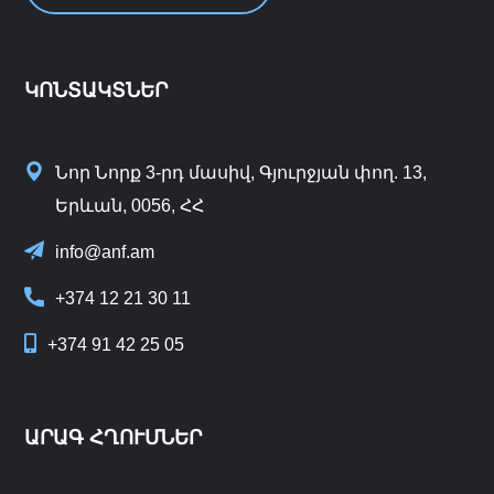
ԿՈՆՏԱԿՏՆԵՐ
Նոր Նորք 3-րդ մասիվ, Գյուրջյան փող. 13,
Երևան, 0056, ՀՀ
info@anf.am
+374 12 21 30 11
+374 91 42 25 05
ԱՐԱԳ ՀՂՈՒՄՆԵՐ