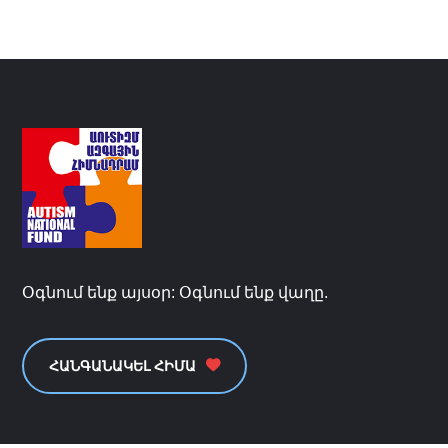
Օգնում ենք այսօր: Օգնում ենք վաղը.
ՀԱՆԳԱՆԱԿԵԼ ՀԻՄԱ