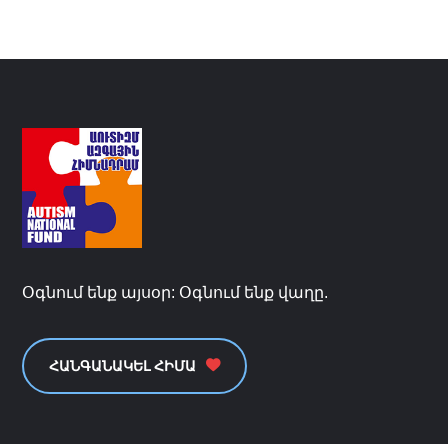
Օգնում ենք այսօր: Օգնում ենք վաղը.
ՀԱՆԳԱՆԱԿԵԼ ՀԻՄԱ