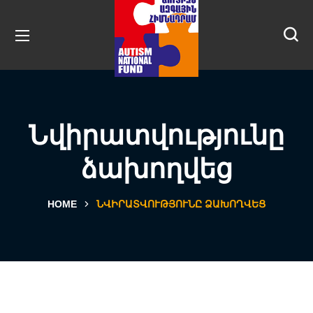
Նվիրատվությունը
ձախողվեց
HOME
ՆՎԻՐԱՏՎՈՒԹՅՈՒՆԸ ՁԱԽՈՂՎԵՑ