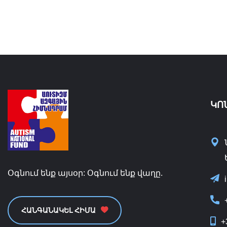
ԿՈ
Օգնում ենք այսօր: Օգնում ենք վաղը.
ՀԱՆԳԱՆԱԿԵԼ ՀԻՄԱ
+