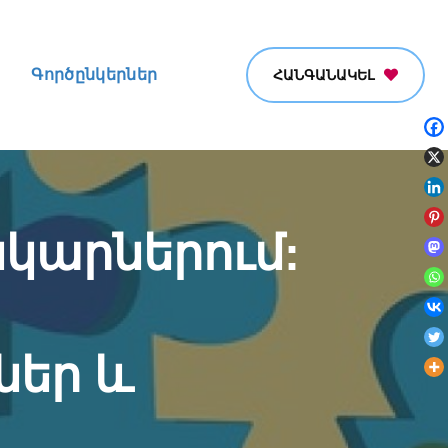
Գործընկերներ
ՀԱՆԳԱՆԱԿԵԼ
կարներում:
եր և