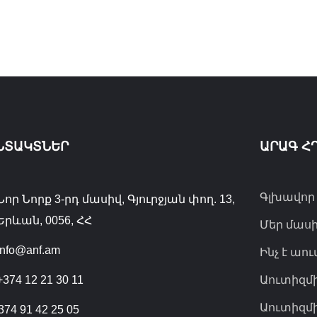
ՆՏԱԿՏՆԵՐ
ԱՐԱԳ Հ
Գլխավոր
Նոր Նորք 3-րդ մասիվ, Գյուրջյան փող. 13,
Երևան, 0056, ՀՀ
Մեր մաս
info@anf.am
Ինչ է աո
+374 12 21 30 11
Աուտիզմ
Աուտիզմ
374 91 42 25 05