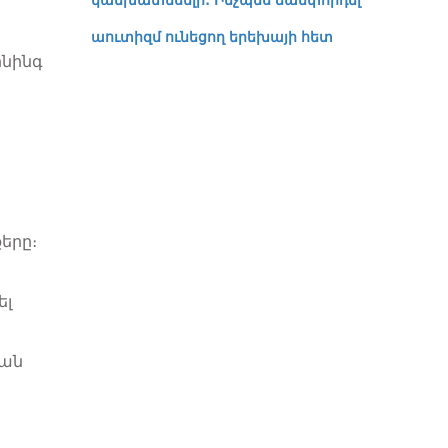
կանխատեսելի․ Ինչպես ճամփորդել
աուտիզմ ունեցող երեխայի հետ
ինինգ
երը։
ել
տան