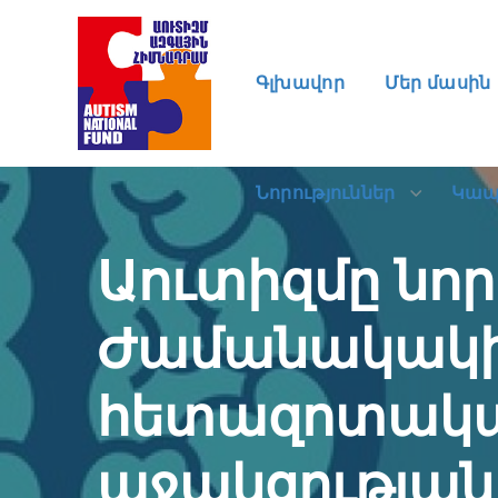
Նորություններ
Կա
Գլխավոր
Մեր մասին
Նորություններ
Կա
Աուտիզմը նո
Ժամանակակից
հետազոտակա
աջակցության 