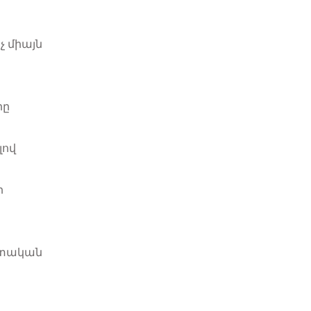
չ միայն
րը
լով
ի
Գիտական