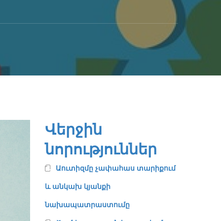
Վերջին
նորություններ
Աուտիզմը չափահաս տարիքում
և անկախ կյանքի
նախապատրաստումը