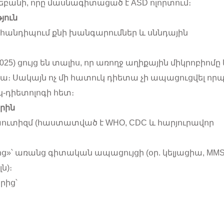
գեբանի, որը մասնագիտացած է ASD ոլորտում։
յուն
 հանդիպում քնի խանգարումներ և սննդային
, 2025) ցույց են տալիս, որ առողջ աղիքային միկրոբիոմ
րա։ Սակայն ոչ մի հատուկ դիետա չի ապացուցվել որ
կ-դիետոլոգի հետ։
րին
ուտիզմ (հաստատված է WHO, CDC և հարյուրավոր
ից»՝ առանց գիտական ապացույցի (օր. կելյացիա, MMS
ն)։
րից՝