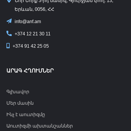
Նոր Նորք 3-րդ մասիվ, Գյուրջյան փող. 13,
Երևան, 0056, ՀՀ
info@anf.am
+374 12 21 30 11
+374 91 42 25 05
ԱՐԱԳ ՀՂՈՒՄՆԵՐ
Գլխավոր
Մեր մասին
Ինչ է աուտիզմը
Աուտիզմի ախտանշաններ