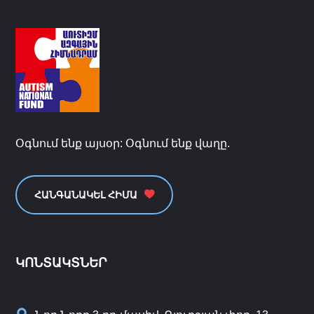
Օգնում ենք այսօր: Օգնում ենք վաղը.
ՀԱՆԳԱՆԱԿԵԼ ՀԻՄԱ
ԿՈՆՏԱԿՏՆԵՐ