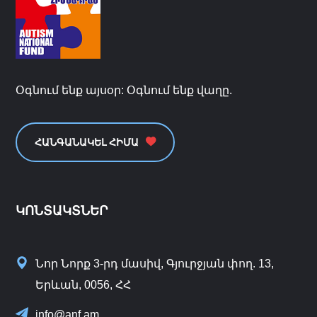
Օգնում ենք այսօր: Օգնում ենք վաղը.
ՀԱՆԳԱՆԱԿԵԼ ՀԻՄԱ
ԿՈՆՏԱԿՏՆԵՐ
Նոր Նորք 3-րդ մասիվ, Գյուրջյան փող. 13,
Երևան, 0056, ՀՀ
info@anf.am