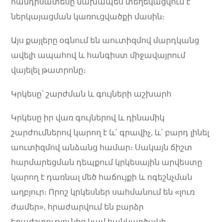
հանդիսատեսը նախապես տեղեկացվում է
ներկայացման կառուցվածքի մասին։
Այս քայլերը օգնում են աուտիզմով մարդկանց
ավելի ապահով և հանգիստ միջավայրում
վայելել թատրոնը։
Կրկեսը՝ շարժման և գույների աշխարհ
Կրկեսը իր վառ գույներով և դինամիկ
շարժումներով կարող է և՛ գրավիչ, և՛ բարդ լինել
աուտիզմով անձանց համար։ Սակայն ճիշտ
հարմարեցման դեպքում կրկեսային արվեստը
կարող է դառնալ մեծ հաճույքի և ոգեշնչման
աղբյուր։ Որոշ կրկեսներ սահմանում են «լուռ
ժամեր», հրաժարվում են բարձր
երաժշտությունից կամ հանկարծակի