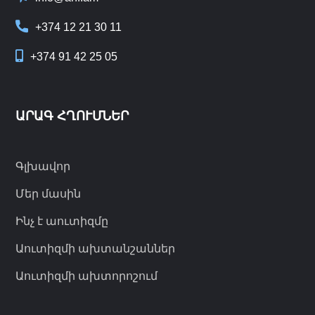
+374 12 21 30 11
+374 91 42 25 05
ԱՐԱԳ ՀՂՈՒՄՆԵՐ
Գլխավոր
Մեր մասին
Ինչ է աուտիզմը
Աուտիզմի ախտանշաններ
Աուտիզմի ախտորոշում