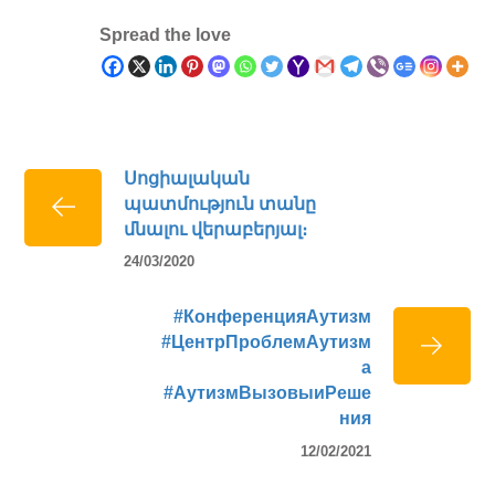
Spread the love
Սոցիալական
պատմություն տանը
մնալու վերաբերյալ։
24/03/2020
#КонференцияАутизм
#ЦентрПроблемАутизм
а
#АутизмВызовыиРеше
ния
12/02/2021