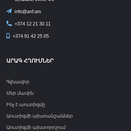
info@anf.am
+374 12 21 30 11
+374 91 42 25 05
ԱՐԱԳ ՀՂՈՒՄՆԵՐ
Գլխավոր
Մեր մասին
Ինչ է աուտիզմը
Աուտիզմի ախտանշաններ
Աուտիզմի ախտորոշում