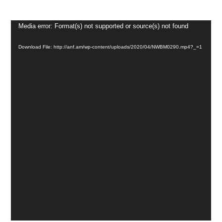
Media error: Format(s) not supported or source(s) not found
Video
Player
Download File: http://anf.am/wp-content/uploads/2020/04/NWBM0290.mp4?_=1