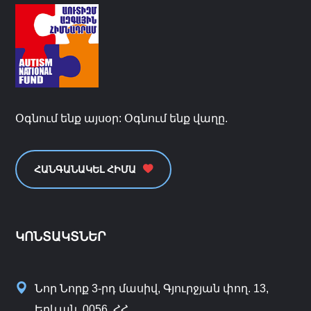
Օգնում ենք այսօր: Օգնում ենք վաղը.
ՀԱՆԳԱՆԱԿԵԼ ՀԻՄԱ
ԿՈՆՏԱԿՏՆԵՐ
Նոր Նորք 3-րդ մասիվ, Գյուրջյան փող. 13,
Երևան, 0056, ՀՀ