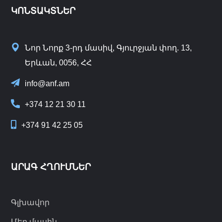
ԿՈՆՏԱԿՏՆԵՐ
Նոր Նորք 3-րդ մասիվ, Գյուրջյան փող. 13,
Երևան, 0056, ՀՀ
info@anf.am
+374 12 21 30 11
+374 91 42 25 05
ԱՐԱԳ ՀՂՈՒՄՆԵՐ
Գլխավոր
Մեր մասին