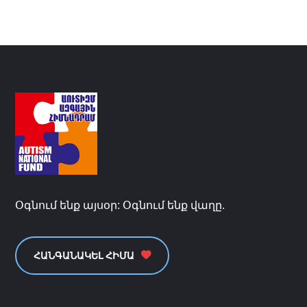
Օգնում ենք այսօր: Օգնում ենք վաղը.
ՀԱՆԳԱՆԱԿԵԼ ՀԻՄԱ