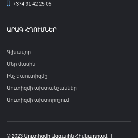
+374 91 42 25 05
ԱՐԱԳ ՀՂՈՒՄՆԵՐ
Գլխավոր
Մեր մասին
Ինչ է աուտիզմը
Աուտիզմի ախտանշաններ
Աուտիզմի ախտորոշում
© 2023 Աուտիզմի Ազգային Հիմնադրամ.
|