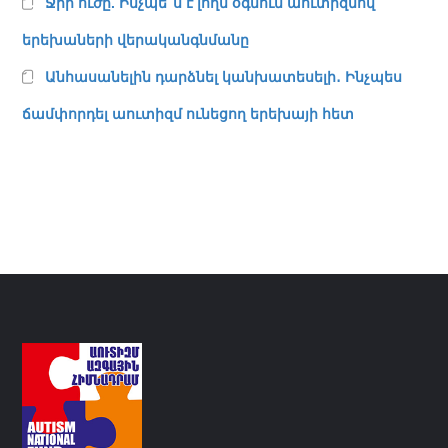
Ջրի ուժը. Ինչպե՞ս է լողն օգնում աուտիզմով
երեխաների վերականգնմանը
Անհասանելին դարձնել կանխատեսելի․ Ինչպես
ճամփորդել աուտիզմ ունեցող երեխայի հետ