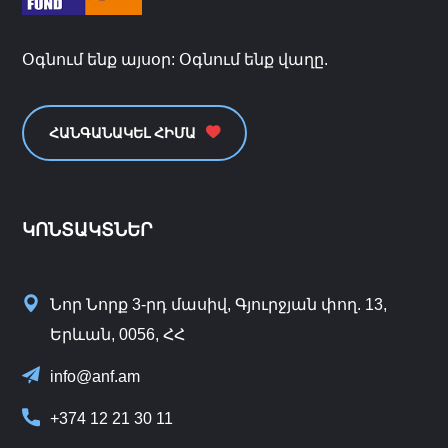
Օգնում ենք այսօր: Օգնում ենք վաղը.
ՀԱՆԳԱՆԱԿԵԼ ՀԻՄԱ
ԿՈՆՏԱԿՏՆԵՐ
Նոր Նորք 3-րդ մասիվ, Գյուրջյան փող. 13,
Երևան, 0056, ՀՀ
info@anf.am
+374 12 21 30 11