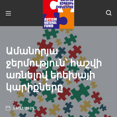
Ամանորյա
ջերմություն՝ հաշվի
առնելով երեխայի
կարիքները
15/12/2025